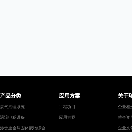
产品分类
应用方案
关于
废气治理系统
工程项目
企业相
湍流电积设备
应用方案
荣誉资
涉贵重金属固体废物综合回收
企业文